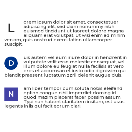
orem ipsum dolor sit amet, consectetuer
L
adipiscing elit, sed diam nonummy nibh
euismod tincidunt ut laoreet dolore magna
aliquam erat volutpat. Ut wisi enim ad minim
veniam, quis nostrud exerci tation ullamcorper
suscipit.
uis autem vel eum iriure dolor in hendrerit in
D
vulputate velit esse molestie consequat, vel
illum dolore eu feugiat nulla facilisis at vero
eros et accumsan et iusto odio dignissim qui
blandit praesent luptatum zzril delenit augue duis.
am liber tempor cum soluta nobis eleifend
N
option congue nihil imperdiet doming id
quod mazim placerat facer possim assum.
Typi non habent claritatem insitam; est usus
legentis in iis qui facit eorum clari.