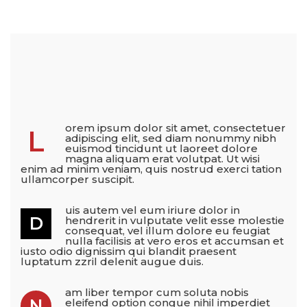
orem ipsum dolor sit amet, consectetuer
L
adipiscing elit, sed diam nonummy nibh
euismod tincidunt ut laoreet dolore
magna aliquam erat volutpat. Ut wisi
enim ad minim veniam, quis nostrud exerci tation
ullamcorper suscipit.
uis autem vel eum iriure dolor in
D
hendrerit in vulputate velit esse molestie
consequat, vel illum dolore eu feugiat
nulla facilisis at vero eros et accumsan et
iusto odio dignissim qui blandit praesent
luptatum zzril delenit augue duis.
am liber tempor cum soluta nobis
N
eleifend option congue nihil imperdiet